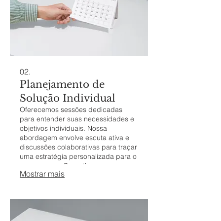
02.
Planejamento de
Solução Individual
Oferecemos sessões dedicadas
para entender suas necessidades e
objetivos individuais. Nossa
abordagem envolve escuta ativa e
discussões colaborativas para traçar
uma estratégia personalizada para o
seu sucesso. Garantimos que sua
Mostrar mais
situação única seja abordada com
um plano preciso e eficaz.