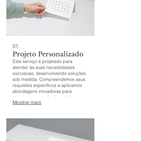
01.
Projeto Personalizado
Este serviço é projetado para
atender às suas necessidades
exclusivas, desenvolvendo soluções
sob medida. Compreendemos seus
requisitos específicos e aplicamos
abordagens inovadoras para
entregar um resultado perfeito.
Mostrar mais
Nosso foco é resolver seus desafios
únicos e alcançar seus objetivos
com eficácia.